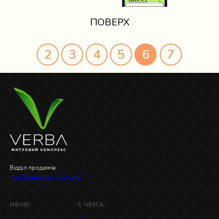
ПОВЕРХ
2
3
4
5
6
7
Відділ продажів:
смт. Глеваха, вул. Стуса, 2
МЕНЮ
1 ЧЕРГА