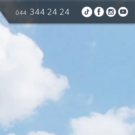
344 24 24
044