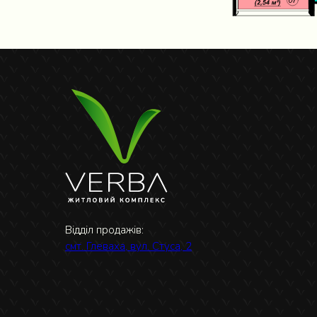
Відділ продажів:
смт. Глеваха, вул. Стуса, 2