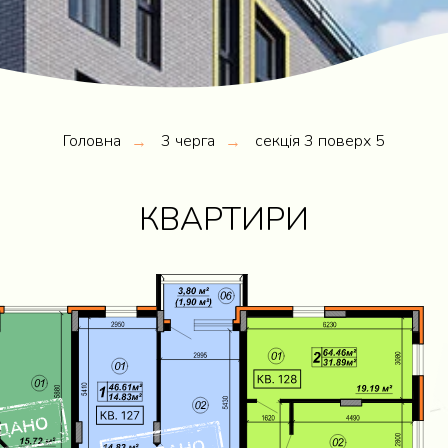
Головна
3 черга
секція 3 поверх 5
→
→
КВАРТИРИ