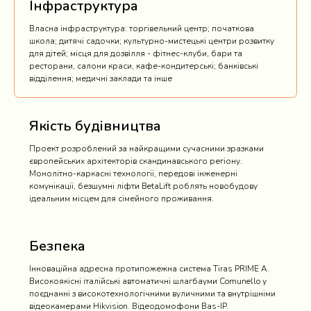
Інфраструктура
Власна інфраструктура: торгівельний центр; початкова
школа; дитячі садочки; культурно-мистецькі центри розвитку
для дітей; місця для дозвілля - фітнес-клуби, бари та
ресторани, салони краси, кафе-кондитерські; банківські
відділення; медичні заклади та інше
Якість будівництва
Проект розроблений за найкращими сучасними зразками
європейських архітекторів скандинавського регіону.
Монолітно-каркасні технології, передові інженерні
комунікації, безшумні ліфти BetaLift роблять новобудову
ідеальним місцем для сімейного проживання.
Безпека
Інноваційна адресна протипожежна система Tiras PRIME A.
Високоякісні італійські автоматичні шлагбауми Comunello у
поєднанні з високотехнологічними вуличними та внутрішніми
відеокамерами Hikvision. Відеодомофони Bas-IP.